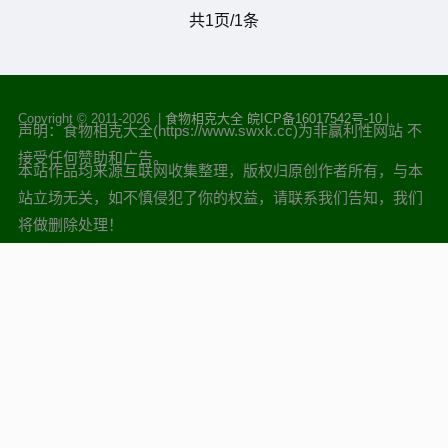
为佳，是广东、香港、湖南等地
共1页/1条
人最...
Copyright © 2011-
2026 |
食物相克大全
皖ICP备16017542号-10
|
声明：食物相克大全(https://www.swxk.cc)为非赢利性网站 不
接受任何赞助和广告。
本站作品均来源互联网收集整理，版权归原创作者所有，与本
站立场无关，如不慎侵犯了你的权益，请联系我们告知，我们
将做删除处理！