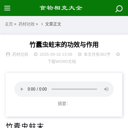
主页
>
药材功效
>
文章正文
竹蠹虫蛀末的功效与作用
药材功效
2025-09-16 13:08
本文共有362字
下载WORD文档
摘要：
竹蠹虫蛀末