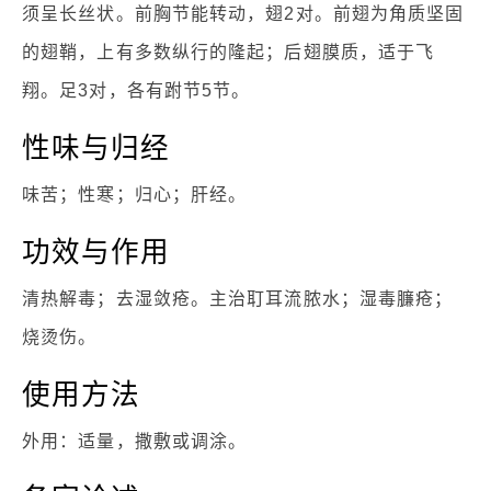
须呈长丝状。前胸节能转动，翅2对。前翅为角质坚固
的翅鞘，上有多数纵行的隆起；后翅膜质，适于飞
翔。足3对，各有跗节5节。
性味与归经
味苦；性寒；归心；肝经。
功效与作用
清热解毒；去湿敛疮。主治耵耳流脓水；湿毒臁疮；
烧烫伤。
使用方法
外用：适量，撒敷或调涂。