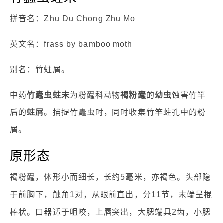
拼音名：Zhu Du Chong Zhu Mo
英文名：frass by bamboo moth
别名：竹蛀屑。
中药
竹蠹虫蛀末
为粉蠹科动物
褐粉蠹
的
幼虫
蚀害竹竿
后的
蛀屑
。捕捉竹蠹虫时，同时收集竹竿蛀孔中的粉
屑。
原形态
褐粉蠹，体形小而细长，长约5毫米，亦褐色。头部隐
于前胸下，触角1对，从眼前直出，分11节，末端呈棍
棒状。口器适于咀咬，上唇突出，大腮端具2齿，小腮