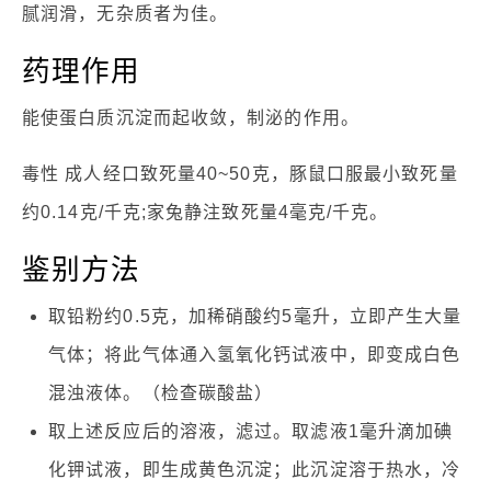
腻润滑，无杂质者为佳。
药理作用
能使蛋白质沉淀而起收敛，制泌的作用。
毒性 成人经口致死量40~50克，豚鼠口服最小致死量
约0.14克/千克;家兔静注致死量4毫克/千克。
鉴别方法
取铅粉约0.5克，加稀硝酸约5毫升，立即产生大量
气体；将此气体通入氢氧化钙试液中，即变成白色
混浊液体。（检查碳酸盐）
取上述反应后的溶液，滤过。取滤液1毫升滴加碘
化钾试液，即生成黄色沉淀；此沉淀溶于热水，冷