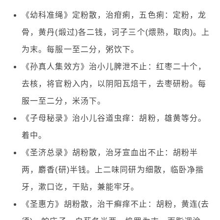
《幼科准绳》定粉散，治疳痢，五色痢：定粉，龙
骨，黄丹(煅过)各二钱，诃子三个(煨熟，取肉)。上
为末。每服一至二分，粥饮下。
《孙真人集效方》治小儿脾泄不止：红枣二十个，
去核，将官粉入内，以阴阳瓦焙干，去枣研粉。每
服一至二分，米汤下。
《子母秘录》治小儿谷道虫痒：胡粉，雄黄等分。
着中。
《圣济总录》胡粉散，治牙宣血出不止：胡粉半
两，麝香(研)半钱。上二味同研为细散，临卧净揩
牙，漱口讫，干贴，兼能牢牙。
《圣惠方》胡粉散，治干癣痒不止：胡粉，黄连(去