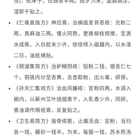
须)，蛇床子，白蔹各半两。捣罗为末，面脂调涂，
湿即干贴之。
《仁斋直指方》神应膏，治痈疽发背恶疮：光粉二
两，真麻油三两。慢火同熬，更换柳枝频搅，至滴
水成殊，入白胶末少许，徐徐倾入磁器内，以水浸
二日，油纸摊贴。
《频湖集简方》治妒精阴疮：铅粉二钱，银杏仁七
个。铜铫内炒至杏黄，去杏取粉，出火毒，研搽。
《孙天仁集效方》治血风臁疮：官粉四两。水调入
碗内，以蕲州艾叶烧烟熏干，入乳香少许，同研，
香油调作隔纸膏，反复贴之。
《卫生易简方》接骨续筋，止痛活血：定粉，当归
各一钱，硼砂一钱半。为末。每服一钱，苏木煎汤