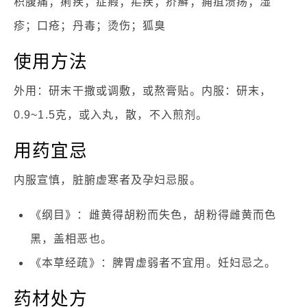
积腹痛；痢疾；症瘕；疟疾；疥癣；痈疽溃疡；湿
疹；口疮；丹毒；烫伤；狐臭
使用方法
外用：研末干撒或调敷，或熬膏贴。内服：研末，
0.9~1.5克，或入丸，散，不入煎剂。
用药宜忌
内服宣慎，脏腑虚寒者及孕妇忌服。
《纲目》：雌黄得胡粉而失色，胡粉得雌黄而色
黑，盖相恶也。
《本草经疏》：脾胃虚弱者不宜用。妊妇忌之。
药材处方