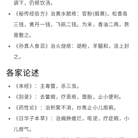
调下，仍频饮汤。
《秘传经验方》治黄水脓疮：官粉(煅黄)，松香各
三钱，黄丹一钱，飞矾二钱。为末，香油二两，熬
膏敷之。
《孙真人食忌》治火烧疮：胡粉，羊髓和，涂上封
之。
各家论述
《本经》：主毒螫，杀三虫。
《别录》：去鳖瘕，疗恶疮，堕胎，止小便利。
《药性论》：治积聚不消，炒焦止小儿疳痢。
《日华子本草》：治痈肿瘘烂，呕逆，疗症瘕，小
儿疳气。