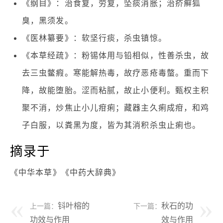
《纲目》：治食复，劳复，坠痰消胀；治疥癣狐
臭，黑须发。
《医林纂要》：软坚行痰，杀虫镇惊。
《本草经疏》：粉锡体用与铅相似，性善杀虫，故
去三虫鳖瘕。寒能解热毒，故疗恶疮毒螫。重而下
降，故能堕胎。涩而粘腻，故止小便利。甄权主积
聚不消，炒焦止小儿疳痢；藏器主久痢成疳，和鸡
子白服，以粪黑为度，皆为其消积杀虫止痢也。
摘录于
《中华本草》《中药大辞典》
钭叶榕的
秋石的功
上一篇：
下一篇：
功效与作用
效与作用