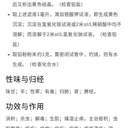
后又析出黄色结晶。（检查铅盐）
取上述滤液1毫升，滴加铬酸钾试液，即生成黄色
沉淀；沉淀在氢氧化铵试液或2米ol/L稀硝酸中均不
溶解；而溶解于2米ol/L氢氧化钠试液。（检查铅
盐）
取铅粉粉末约1克，置密闭试管中，灼烧，则有水
生成。（检查化合水）
性味与归经
味甘；辛；性寒；有毒；归肺；肾；脾经。
功效与作用
消积；杀虫；解毒；生肌；燥湿止痒。主治疳积；虫