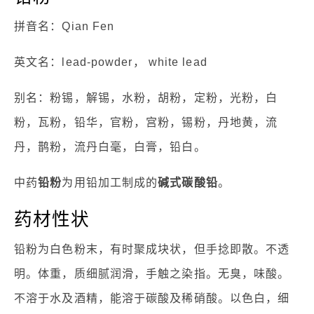
拼音名：Qian Fen
英文名：lead-powder， white lead
别名：粉锡，解锡，水粉，胡粉，定粉，光粉，白
粉，瓦粉，铅华，官粉，宫粉，锡粉，丹地黄，流
丹，鹊粉，流丹白毫，白膏，铅白。
中药
铅粉
为用铅加工制成的
碱式碳酸铅
。
药材性状
铅粉为白色粉末，有时聚成块状，但手捻即散。不透
明。体重，质细腻润滑，手触之染指。无臭，味酸。
不溶于水及酒精，能溶于碳酸及稀硝酸。以色白，细