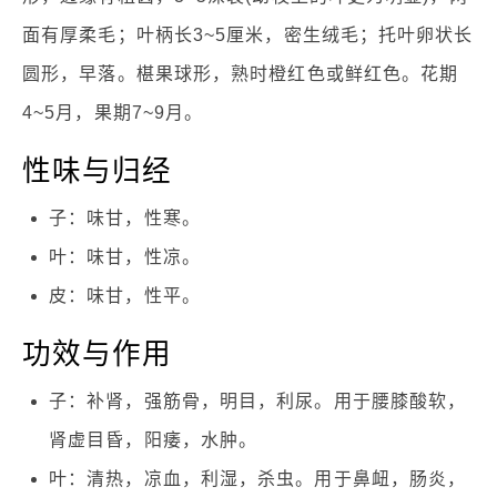
面有厚柔毛；叶柄长3~5厘米，密生绒毛；托叶卵状长
圆形，早落。椹果球形，熟时橙红色或鲜红色。花期
4~5月，果期7~9月。
性味与归经
子：味甘，性寒。
叶：味甘，性凉。
皮：味甘，性平。
功效与作用
子：补肾，强筋骨，明目，利尿。用于腰膝酸软，
肾虚目昏，阳痿，水肿。
叶：清热，凉血，利湿，杀虫。用于鼻衄，肠炎，