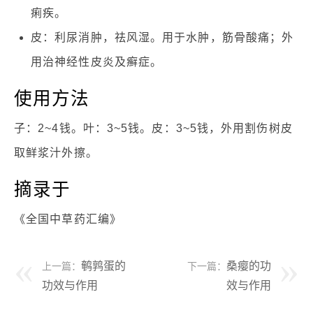
痢疾。
皮：利尿消肿，祛风湿。用于水肿，筋骨酸痛；外
用治神经性皮炎及癣症。
使用方法
子：2~4钱。叶：3~5钱。皮：3~5钱，外用割伤树皮
取鲜浆汁外擦。
摘录于
《全国中草药汇编》
鹌鹑蛋的
桑瘿的功
上一篇：
下一篇：
功效与作用
效与作用