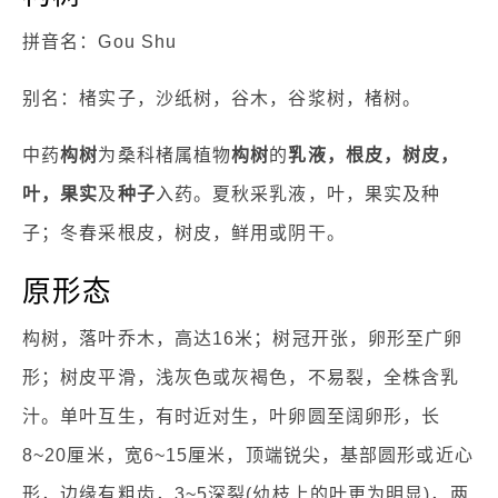
拼音名：Gou Shu
别名：楮实子，沙纸树，谷木，谷浆树，楮树。
中药
构树
为桑科楮属植物
构树
的
乳液，根皮，树皮，
叶，果实
及
种子
入药。夏秋采乳液，叶，果实及种
子；冬春采根皮，树皮，鲜用或阴干。
原形态
构树，落叶乔木，高达16米；树冠开张，卵形至广卵
形；树皮平滑，浅灰色或灰褐色，不易裂，全株含乳
汁。单叶互生，有时近对生，叶卵圆至阔卵形，长
8~20厘米，宽6~15厘米，顶端锐尖，基部圆形或近心
形，边缘有粗齿，3~5深裂(幼枝上的叶更为明显)，两