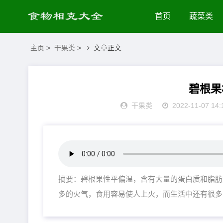
首页
蔬菜类
主页
>
干果类
>
文章正文
碧根果
干果类
2022-11-07 14:
摘要：碧根果性平偏温，含有大量的蛋白质和脂肪
多的火气，食用容易使人上火，而生活中还有很多