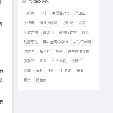
标签列表
能
心绞痛
心悸
急慢性胃炎
高血压
肺结核
慢性胰腺炎
心肌炎
胃病
有
刺激之物
肝硬化
高嘌呤食物
肝炎
动脉硬化
嘌呤量高的食物
支气管哮喘
肺脓肿
疖与疔
桃子
过酸过甜食物
脂肪肝
芒果
生冷食物
柠檬片
燕窝
骨折
奶粉
红薏米
猪肾
营
胃炎
肥猪肉
的
衰
，