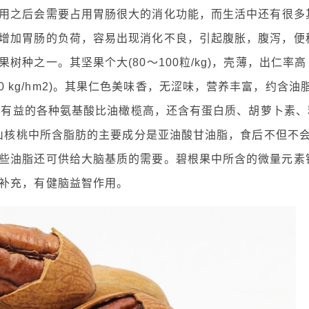
用之后会需要占用胃肠很大的消化功能，而生活中还有很多
增加胃肠的负荷，容易出现消化不良，引起腹胀，腹泻，便
种之一。其坚果个大(80～100粒/kg)，壳薄，出仁率高
 250 kg/hm2)。其果仁色美味香，无涩味，营养丰富，约含油
人体有益的各种氨基酸比油橄榄高，还含有蛋白质、胡萝卜素、
。山核桃中所含脂肪的主要成分是亚油酸甘油脂，食后不但不
些油脂还可供给大脑基质的需要。碧根果中所含的微量元素
补充，有健脑益智作用。