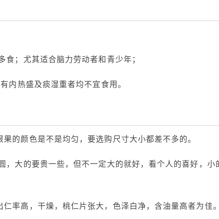
者多食；尤其适合脑力劳动者和青少年；
素有内热盛及痰湿重者均不宜食用。
根果的颜色是不是均匀，要选购尺寸大小都差不多的。
小圆，大的要贵一些，但不一定大的就好，看个人的喜好，小
出仁率高，干燥，桃仁片张大，色泽白净，含油量高者为佳