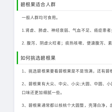
碧根果适合人群
一般人群均可食用。
1.肾虚、肺虚、神经衰弱、气血不足、癌症患
2. 腹泻、阴虚火旺者；痰热咳嗽、便溏腹泻、
如何挑选碧根果
1、挑选碧根果要看碧根果是不是饱满，还有碧
2、碧根果有大尖、中尖、小尖;大圆、中圆、
口味还更加细腻一些。
3、碧根果通常都以核桃个大圆整，壳薄白净，