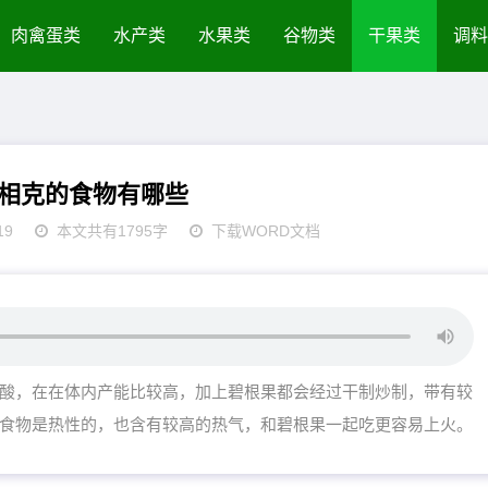
肉禽蛋类
水产类
水果类
谷物类
干果类
调料
相克的食物有哪些
19
本文共有1795字
下载WORD文档
酸，在在体内产能比较高，加上碧根果都会经过干制炒制，带有较
食物是热性的，也含有较高的热气，和碧根果一起吃更容易上火。